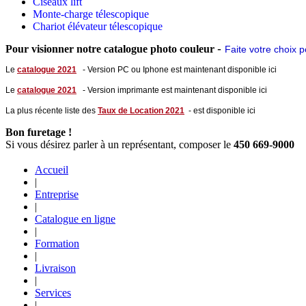
Ciseaux lift
Monte-charge télescopique
Chariot élévateur télescopique
-
Pour visionner notre catalogue photo couleur
Faite votre choix
p
Le
catalogue 2021
- Ver
sion PC ou Iphone est maintenant disponible ici
Le
catalogue 2021
- Version imprimante est maintenant disponible ici
La plus récente liste des
Taux de Location 2021
- est disponible ici
Bon furetage !
Si vous désirez parler à un représentant, composer le
450 669-9000
Accueil
|
Entreprise
|
Catalogue en ligne
|
Formation
|
Livraison
|
Services
|